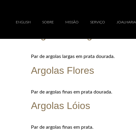
Par de argolas finas em prata dourada.
ENGLISH
SOBRE
MISSÃO
SERVIÇO
JOALHARIA
Argolas Clérigos
Par de argolas largas em prata dourada.
Argolas Flores
Par de argolas finas em prata dourada.
Argolas Lóios
Par de argolas finas em prata.