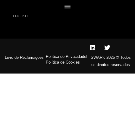
I can say Sara offers premium service with very good results. If
you are lucky to come over a privatly sold object you can save
quite a bit.
ENGLISH
Política de Privacidade
Livro de Reclamações
SWARK 2026 © Todos
Política de Cookies
os direitos reservados